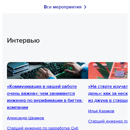
Все мероприятия
Интервью
«Коммуникация в нашей работе
«На старте изучал
очень важна»: чем занимается
день»: как за неск
инженер по верификации в бигтех-
из джуна в старше
компании
Илья Казаков
Александр Шрамов
Старший инженер по 
Cтарший инженер по разработке СнК