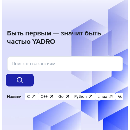
Быть первым — значит быть
частью YADRO
Навыки:
C
C++
Go
Python
Linux
Verilo