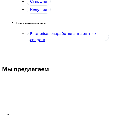
Старший
Ведущий
Продуктовая команда:
Enterprise: разработка аппаратных
средств
Мы предлагаем
Здоровье
Поддержка
Обучение
Спорт и хобби
Программ