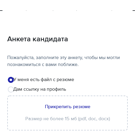
Здоровье
Поддержка
Обучение
Спорт и хобби
Программ
Анкета кандидата
Пожалуйста, заполните эту анкету, чтобы мы могли
познакомиться с вами поближе.
У меня есть файл с резюме
Дам ссылку на профиль
Прикрепить резюме
Размер не более 15 мб (pdf, doc, docx)