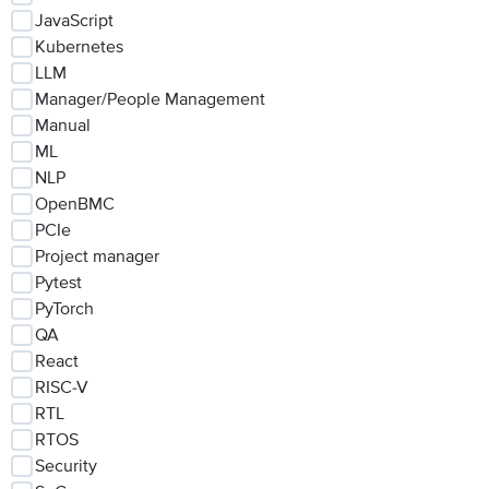
JavaScript
Kubernetes
LLM
Manager/People Management
Manual
ML
NLP
OpenBMC
PCIe
Project manager
Pytest
PyTorch
QA
React
RISC-V
RTL
RTOS
Security