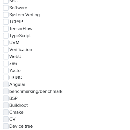
SoC
Software
System Verilog
TCP/IP
TensorFlow
TypeScript
UVM
Verification
WebUI
x86
Yocto
ПЛИС
Angular
benchmarking/benchmark
BSP
Buildroot
Cmake
CV
Device tree