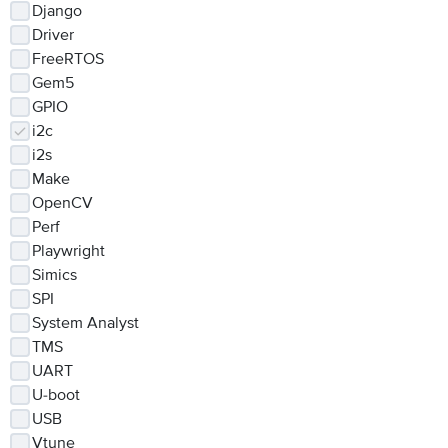
Django
Driver
FreeRTOS
Gem5
GPIO
i2c
i2s
Make
OpenCV
Perf
Playwright
Simics
SPI
System Analyst
TMS
UART
U-boot
USB
Vtune