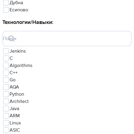
Дубна
Есипово
Технологии/Навыки
:
Поиск
Jenkins
C
Algorithms
C++
Go
AQA
Python
Architect
Java
ARM
Linux
ASIC