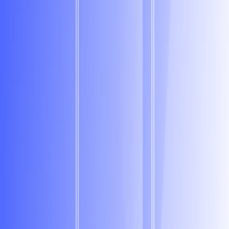
Финальная встреча
Поговорим про ваши soft-skills и принципы работы
в команде.
Разберем кейсы и нестандартные ситуации —
обсудим, как действовать в подобных условиях.
Ответим на ваши вопросы о задачах и процессах
внутри команды.
Карьерный трек