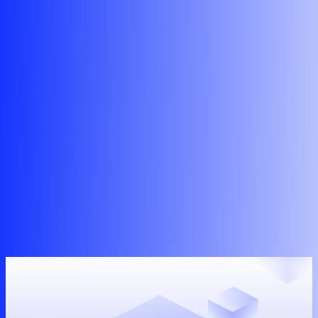
Образование
Карьера
Стажировки
События
О компании
Вaкансии
Продуктовые направления
О компании
Вaкансии
Продуктовые направления