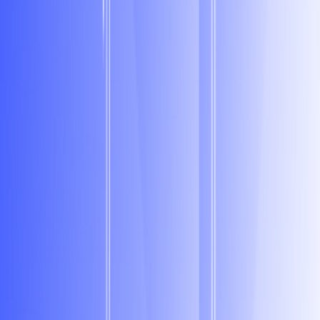
01
HR-скрининг
Поговорим про ваш профессиональный опыт
и карьерные ожидания.
Зададим общие технические вопросы о вашей
работе и ключевых проектах.