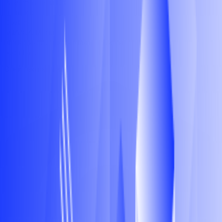
Разработчики C/C++
Frontend
DevOps
AQA/QA Manual
Менеджеры проектов/продуктов
Tech Lead
Стек технологий