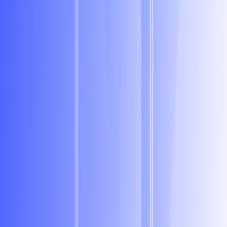
02
Техническое интервью
Обсудим теоретические вопросы по выбранному
направлению и ваш подход к решению сложных
задач.
C/C++
QA
Проведем лайв-кодинг или разбор кода. Это формат
живого диалога о вашем опыте и методах работы.
03