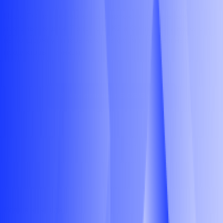
Наше ПО построено на базе проектов с открытым
исходным кодом, Tiancore EDK2 и OpenBMC, и нацелено
на поддержку аппаратных платформ и уникальных
продуктовых функций.
За что отвечает BIOS/BMC
Роли в команде