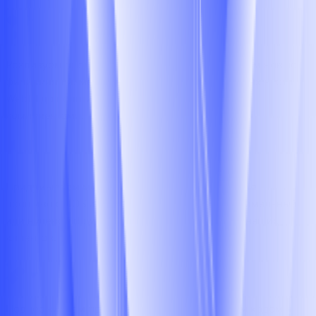
Реализуем продуктовые требования. Добавляем новые
фичи и/или изменяем поведение существующих — от
WebUI до политик управления аппаратными
компонентами.
Придумываем методы безопасного обновления
прошивок BIOS и BMC, чтобы обеспечить минимальный
или нулевой downtime критических сервисов наших
клиентов.
Поддерживаем проекты с открытым исходным кодом и