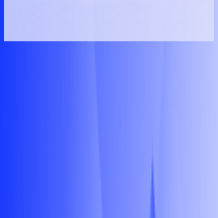
Команда BIOS/BMC
Компания YADRO создает фундаментальные технические
продукты, среди которых серверы, СХД и планшеты на
собственной ОС. Присоединяйтесь к команде, которая
начинала с разработки 4-процессорного сервера на
OpenPOWER P8, а сейчас работает с серверами на x86
и создает ПО для базовой станции.
Специалисты оптимизируют код, тестируют изменения,
проводят диагностику аппаратных компонентов
и обеспечивают безопасность системы.