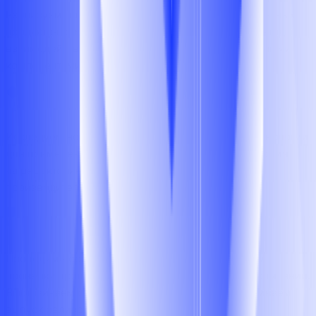
Реализуем программную поддержку новых аппаратных
продуктов компании, определяем протоколы и методы
взаимодействия между программными и аппаратными
компонентами наших продуктов.
Исследуем новые программные и аппаратные технологии
для применения в наших продуктах. Выделяем время
на рефакторинг кода для повышения
производительности.
Проводим верификацию микрокода и выполняем
проверку прошивок микросхем всех продуктов компании.
Выстраиваем стратегию тестирования и обеспечиваем
выпуск релизов в плановые даты.