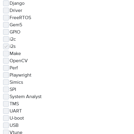
Django
Driver
FreeRTOS
Gem5
GPIO
i2c
i2s
Make
OpenCV
Perf
Playwright
Simics
SPI
System Analyst
TMS
UART
U-boot
USB
Vtune