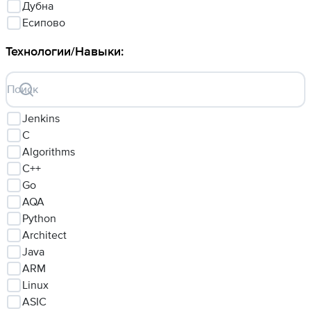
Дубна
Есипово
Технологии/Навыки
:
Поиск
Jenkins
C
Algorithms
C++
Go
AQA
Python
Architect
Java
ARM
Linux
ASIC