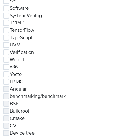
SoC
Software
System Verilog
TCP/IP
TensorFlow
TypeScript
UVM
Verification
WebUI
x86
Yocto
ПЛИС
Angular
benchmarking/benchmark
BSP
Buildroot
Cmake
CV
Device tree