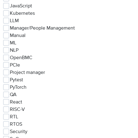
JavaScript
Kubernetes
LLM
Manager/People Management
Manual
ML
NLP
OpenBMC
PCIe
Project manager
Pytest
PyTorch
QA
React
RISC-V
RTL
RTOS
Security