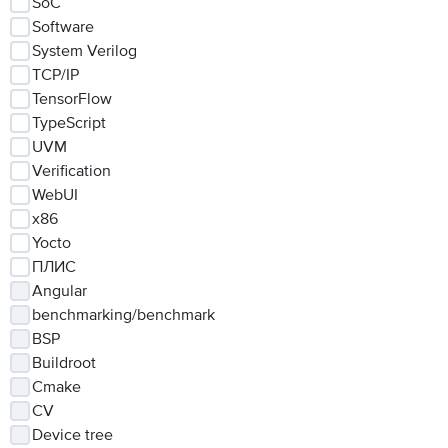
SoC
Software
System Verilog
TCP/IP
TensorFlow
TypeScript
UVM
Verification
WebUI
x86
Yocto
ПЛИС
Angular
benchmarking/benchmark
BSP
Buildroot
Cmake
CV
Device tree