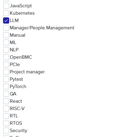
JavaScript
Kubernetes
LLM
Manager/People Management
Manual
ML
NLP
OpenBMC
PCIe
Project manager
Pytest
PyTorch
QA
React
RISC-V
RTL
RTOS
Security