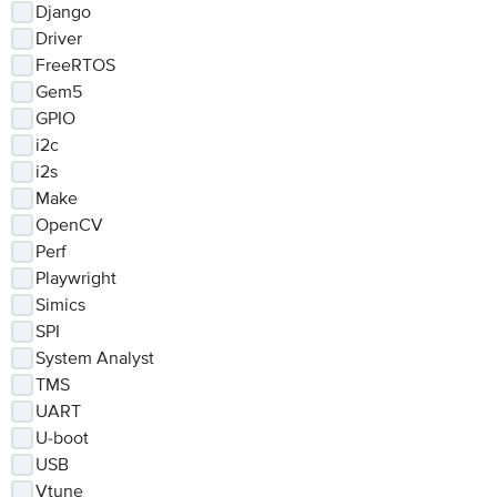
Django
Driver
FreeRTOS
Gem5
GPIO
i2c
i2s
Make
OpenCV
Perf
Playwright
Simics
SPI
System Analyst
TMS
UART
U-boot
USB
Vtune