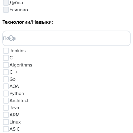
Дубна
Есипово
Технологии/Навыки
:
Поиск
Jenkins
C
Algorithms
C++
Go
AQA
Python
Architect
Java
ARM
Linux
ASIC