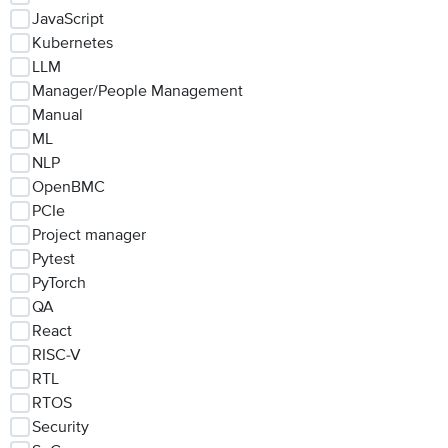
JavaScript
Kubernetes
LLM
Manager/People Management
Manual
ML
NLP
OpenBMC
PCIe
Project manager
Pytest
PyTorch
QA
React
RISC-V
RTL
RTOS
Security