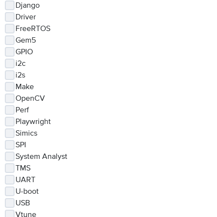
Django
Driver
FreeRTOS
Gem5
GPIO
i2c
i2s
Make
OpenCV
Perf
Playwright
Simics
SPI
System Analyst
TMS
UART
U-boot
USB
Vtune