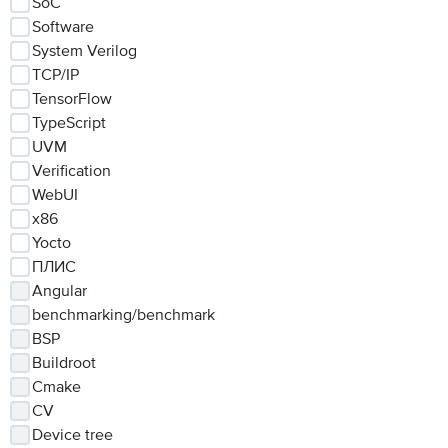
SoC
Software
System Verilog
TCP/IP
TensorFlow
TypeScript
UVM
Verification
WebUI
x86
Yocto
ПЛИС
Angular
benchmarking/benchmark
BSP
Buildroot
Cmake
CV
Device tree