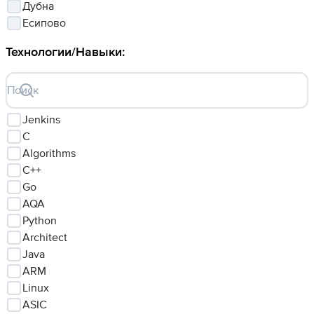
Дубна
Есипово
Технологии/Навыки
:
Поиск
Jenkins
C
Algorithms
C++
Go
AQA
Python
Architect
Java
ARM
Linux
ASIC