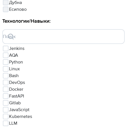
Дубна
Есипово
Технологии/Навыки
:
Поиск
Jenkins
AQA
Python
Linux
Bash
DevOps
Docker
FastAPI
Gitlab
JavaScript
Kubernetes
LLM