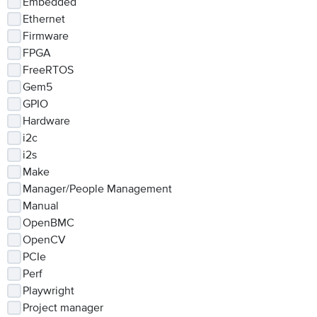
Embedded
Ethernet
Firmware
FPGA
FreeRTOS
Gem5
GPIO
Hardware
i2c
i2s
Make
Manager/People Management
Manual
OpenBMC
OpenCV
PCIe
Perf
Playwright
Project manager