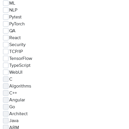
ML
NLP
Pytest
PyTorch
QA
React
Security
TCP/IP
TensorFlow
TypeScript
WebUI
C
Algorithms
C++
Angular
Go
Architect
Java
ARM