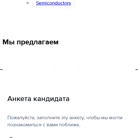
Semiconductors
Мы предлагаем
Здоровье
Поддержка
Обучение
Спорт и хобби
Программ
Анкета кандидата
Пожалуйста, заполните эту анкету, чтобы мы могли
познакомиться с вами поближе.